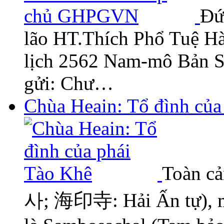
Đứ
lão HT.Thích Phổ Tuệ Hà
lịch 2562 Nam-mô Bản S
gửi: Chư…
Chùa Heain: Tổ đình của
Toàn c
사; 海印寺: Hải Ấn tự), mộ