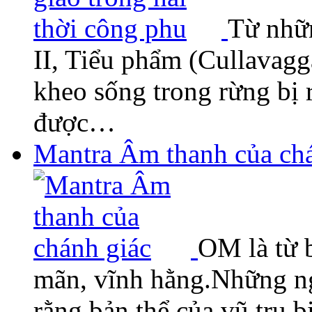
Từ nhữ
II, Tiểu phẩm (Cullavagg
kheo sống trong rừng bị 
được…
Mantra Âm thanh của ch
OM là từ b
mãn, vĩnh hằng.Những ng
rằng bản thể của vũ trụ 