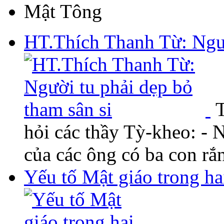
Mật Tông
HT.Thích Thanh Từ: Ngườ
T
hỏi các thầy Tỳ-kheo: - 
của các ông có ba con rắ
Yếu tố Mật giáo trong ha