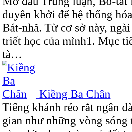
Mở đầu Trung luận, Bồ-tát 
duyên khởi để hệ thống hóa
Bát-nhã. Từ cơ sở này, ngài
triết học của mình1. Mục ti
tà…
Kiềng Ba Chân
Tiếng khánh réo rắt ngân dà
gian như những vòng sóng t