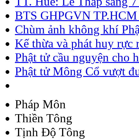
TT. Huế: Lễ Thắp sáng 7
BTS GHPGVN TP.HCM tổ 
Chùm ảnh không khí Phật
Kế thừa và phát huy rực
Phật tử cầu nguyện cho h
Phật tử Mông Cổ vượt đư
Pháp Môn
Thiền Tông
Tịnh Độ Tông