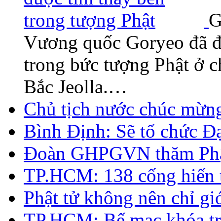
G
Vương quốc Goryeo đã đ
trong bức tượng Phật ở 
Bắc Jeolla.…
Chủ tịch nước chúc mừn
Bình Định: Sẽ tổ chức Đ
Đoàn GHPGVN thăm Phật 
TP.HCM: 138 cống hiến 
Phật tử không nên chỉ giớ
TP.HCM: Bế mạc khóa trụ