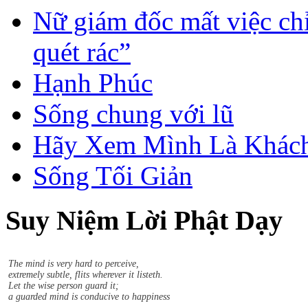
Nữ giám đốc mất việc chỉ
quét rác”
Hạnh Phúc
Sống chung với lũ
Hãy Xem Mình Là Khách
Sống Tối Giản
Suy Niệm Lời Phật Dạy
Sududdasa.m sunipuna.m yatthakaamanipaatina.m
Citta.m rakkhetha medhaavii citta.m gutta.m sukhaavaha.m.
The mind is very hard to perceive,
extremely subtle, flits wherever it listeth.
Let the wise person guard it;
a guarded mind is conducive to happiness
Tâm tế vi, khó thấy,