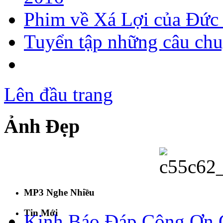
Phim về Xá Lợi của Đức
Tuyển tập những câu chu
Lên đầu trang
Ảnh Đẹp
MP3 Nghe Nhiều
Tin Mới
Kinh Báo Đáp Công Ơn C