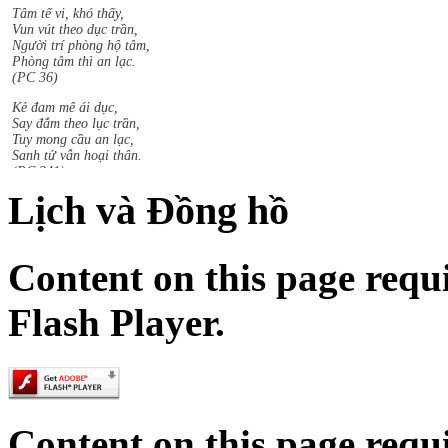
Vun vút theo dục trần,
Người trí phòng hộ tâm,
Phòng tâm thì an lạc.
(PC 36)
Kẻ đam mê ái dục,
Say đắm theo lục trần,
Tuy mong cầu an lạc,
Sanh tử vẫn hoại thân.
(PC 341)
Chiến thắng gây thù hận,
Lịch và Đồng hồ
Thất bại chuốc khổ đau,
Từ bỏ mọi thắng bại,
An tịnh liền theo sau
(PC 201)
Content on this page requ
Sududdasa.m sunipuna.m yatthakaamanipaatina.m
Citta.m rakkhetha medhaavii citta.m gutta.m sukhaavaha.m.
Flash Player.
The mind is very hard to perceive,
extremely subtle, flits wherever it listeth.
Let the wise person guard it;
a guarded mind is conducive to happiness
Tâm tế vi, khó thấy,
Vun vút theo dục trần,
Content on this page requ
Người trí phòng hộ tâm,