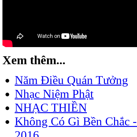
Xem thêm...
Năm Điều Quán Tưởng
Nhạc Niệm Phật
NHẠC THIỀN
Không Có Gì Bền Chắc -
2016