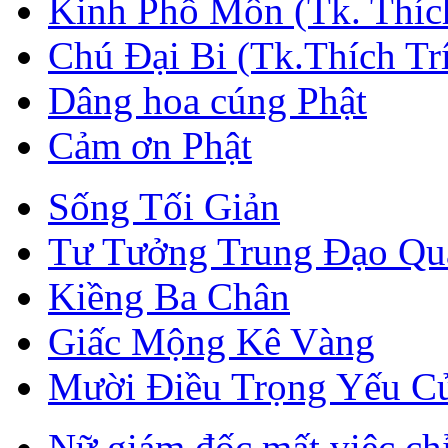
Kinh Phổ Môn (Tk. Thích
Chú Đại Bi (Tk.Thích Tr
Dâng hoa cúng Phật
Cảm ơn Phật
Sống Tối Giản
Tư Tưởng Trung Đạo Qua
Kiềng Ba Chân
Giấc Mộng Kê Vàng
Mười Điều Trọng Yếu C
Nữ giám đốc mất việc chỉ