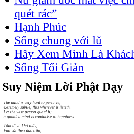
quét rác”
Hạnh Phúc
Sống chung với lũ
Hãy Xem Mình Là Khách
Sống Tối Giản
Suy Niệm Lời Phật Dạy
Sududdasa.m sunipuna.m yatthakaamanipaatina.m
Citta.m rakkhetha medhaavii citta.m gutta.m sukhaavaha.m.
The mind is very hard to perceive,
extremely subtle, flits wherever it listeth.
Let the wise person guard it;
a guarded mind is conducive to happiness
Tâm tế vi, khó thấy,
Vun vút theo dục trần,
Người trí phòng hộ tâm,