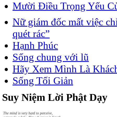
Mười Điều Trọng Yếu C
Nữ giám đốc mất việc chỉ
quét rác”
Hạnh Phúc
Sống chung với lũ
Hãy Xem Mình Là Khách
Sống Tối Giản
Suy Niệm Lời Phật Dạy
Sududdasa.m sunipuna.m yatthakaamanipaatina.m
Citta.m rakkhetha medhaavii citta.m gutta.m sukhaavaha.m.
The mind is very hard to perceive,
extremely subtle, flits wherever it listeth.