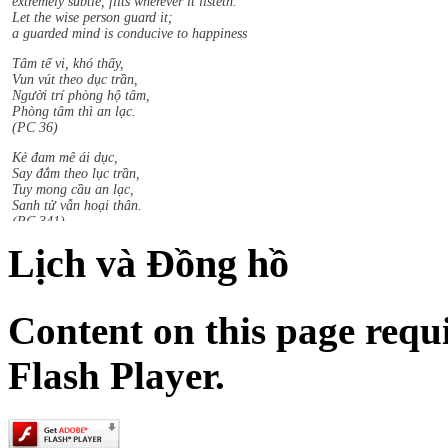
Let the wise person guard it;
a guarded mind is conducive to happiness
Tâm tế vi, khó thấy,
Vun vút theo dục trần,
Người trí phòng hộ tâm,
Phòng tâm thì an lạc.
(PC 36)
Kẻ đam mê ái dục,
Say đắm theo lục trần,
Tuy mong cầu an lạc,
Sanh tử vẫn hoại thân.
(PC 341)
Chiến thắng gây thù hận,
Lịch và Đồng hồ
Thất bại chuốc khổ đau,
Từ bỏ mọi thắng bại,
An tịnh liền theo sau
(PC 201)
Content on this page requ
Sududdasa.m sunipuna.m yatthakaamanipaatina.m
Citta.m rakkhetha medhaavii citta.m gutta.m sukhaavaha.m.
Flash Player.
The mind is very hard to perceive,
extremely subtle, flits wherever it listeth.
Let the wise person guard it;
a guarded mind is conducive to happiness