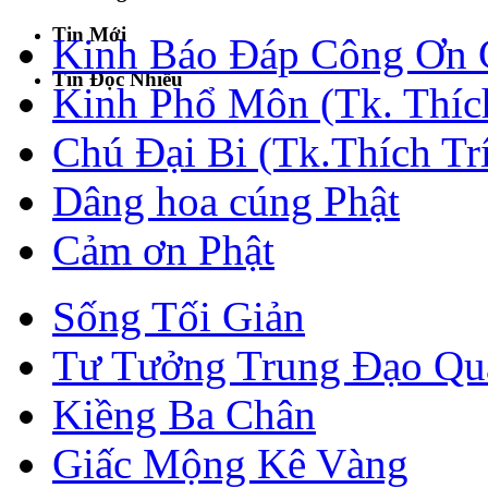
Tin Mới
Kinh Báo Đáp Công Ơn C
Tin Đọc Nhiều
Kinh Phổ Môn (Tk. Thích
Chú Đại Bi (Tk.Thích Tr
Dâng hoa cúng Phật
Cảm ơn Phật
Sống Tối Giản
Tư Tưởng Trung Đạo Qua
Kiềng Ba Chân
Giấc Mộng Kê Vàng