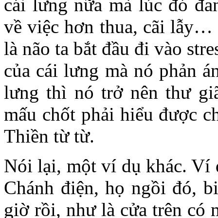
cái lưng nữa mà lúc đó đa
về việc hơn thua, cãi lẫy…
là não ta bắt đầu đi vào st
của cái lưng mà nó phản án
lưng thì nó trở nên thư gi
mấu chốt phải hiểu được c
Thiền từ từ.
Nói lại, một ví dụ khác. V
Chánh điện, họ ngồi đó, bi
giờ rồi, như là cửa trên c