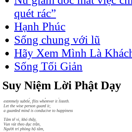
quét rác”
Hạnh Phúc
Sống chung với lũ
Hãy Xem Mình Là Khách
Sống Tối Giản
Sududdasa.m sunipuna.m yatthakaamanipaatina.m
Suy Niệm Lời Phật Dạy
Citta.m rakkhetha medhaavii citta.m gutta.m sukhaavaha.m.
The mind is very hard to perceive,
extremely subtle, flits wherever it listeth.
Let the wise person guard it;
a guarded mind is conducive to happiness
Tâm tế vi, khó thấy,
Vun vút theo dục trần,
Người trí phòng hộ tâm,
Phòng tâm thì an lạc.