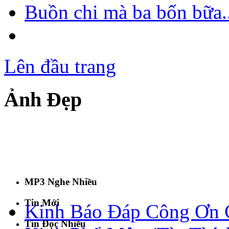
Buồn chi mà ba bốn bữa..
Lên đầu trang
Ảnh Đẹp
MP3 Nghe Nhiều
Tin Mới
Kinh Báo Đáp Công Ơn C
Tin Đọc Nhiều