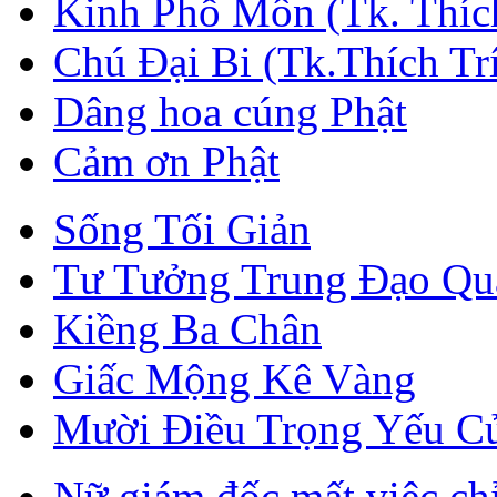
Kinh Phổ Môn (Tk. Thích
Chú Đại Bi (Tk.Thích Tr
Dâng hoa cúng Phật
Cảm ơn Phật
Sống Tối Giản
Tư Tưởng Trung Đạo Qua
Kiềng Ba Chân
Giấc Mộng Kê Vàng
Mười Điều Trọng Yếu C
Nữ giám đốc mất việc chỉ