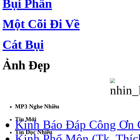
Bụi Phấn
Một Cõi Đi Về
Cát Bụi
Ảnh Đẹp
MP3 Nghe Nhiều
Tin Mới
Kinh Báo Đáp Công Ơn C
Tin Đọc Nhiều
Kinh Phổ Môn (Tk. Thích