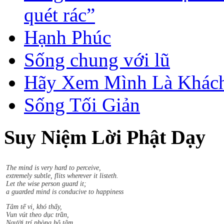
quét rác”
Hạnh Phúc
Sống chung với lũ
Hãy Xem Mình Là Khách
Sống Tối Giản
Suy Niệm Lời Phật Dạy
Sududdasa.m sunipuna.m yatthakaamanipaatina.m
Citta.m rakkhetha medhaavii citta.m gutta.m sukhaavaha.m.
The mind is very hard to perceive,
extremely subtle, flits wherever it listeth.
Let the wise person guard it;
a guarded mind is conducive to happiness
Tâm tế vi, khó thấy,
Vun vút theo dục trần,
Người trí phòng hộ tâm,
Phòng tâm thì an lạc.