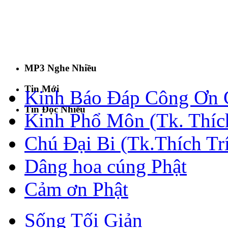
MP3 Nghe Nhiều
Tin Mới
Kinh Báo Đáp Công Ơn C
Tin Đọc Nhiều
Kinh Phổ Môn (Tk. Thích
Chú Đại Bi (Tk.Thích Tr
Dâng hoa cúng Phật
Cảm ơn Phật
Sống Tối Giản