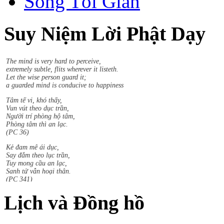
Sống Tối Giản
Suy Niệm Lời Phật Dạy
Sududdasa.m sunipuna.m yatthakaamanipaatina.m
Citta.m rakkhetha medhaavii citta.m gutta.m sukhaavaha.m.
The mind is very hard to perceive,
extremely subtle, flits wherever it listeth.
Let the wise person guard it;
a guarded mind is conducive to happiness
Tâm tế vi, khó thấy,
Vun vút theo dục trần,
Người trí phòng hộ tâm,
Phòng tâm thì an lạc.
(PC 36)
Kẻ đam mê ái dục,
Say đắm theo lục trần,
Tuy mong cầu an lạc,
Sanh tử vẫn hoại thân.
(PC 341)
Chiến thắng gây thù hận,
Thất bại chuốc khổ đau,
Lịch và Đồng hồ
Từ bỏ mọi thắng bại,
An tịnh liền theo sau
(PC 201)